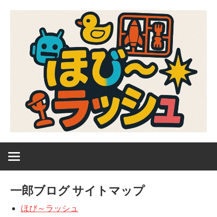
コ
ン
テ
ン
ツ
へ
ス
キ
ッ
プ
ガ
ほ
ン
プ
び
ラ、
一郎ブログ サイトマップ
キ
～
ャ
ほび～ラッシュ