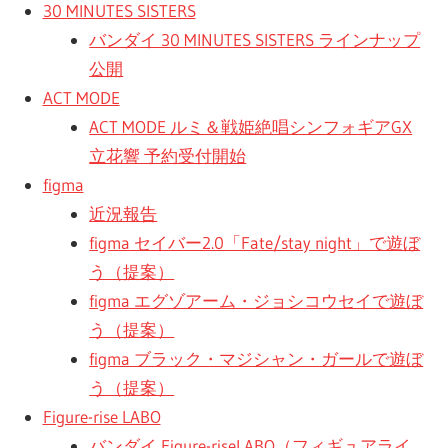
ラ
30 MINUTES SISTERS
ラ
ク
バンダイ 30 MINUTES SISTERS ラインナップ
タ
公開
ー
ッ
ACT MODE
モ
ACT MODE ルミ＆戦姫絶唱シンフォギアGX
デ
立花響 予約受付開始
シ
ル、
figma
ス
近況報告
ュ
ケ
figma セイバー2.0「Fate/stay night」で遊ぼ
ー
う（提案）
ル
figma エグゾアーム・ジョシコウセイで遊ぼ
モ
う（提案）
デ
figma ブラック・マジシャン・ガールで遊ぼ
ル
う（提案）
等、
Figure-rise LABO
主
バンダイ Figure-riseLABO（フィギュアライ