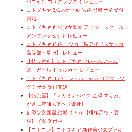
バニャン コザクラツグミ レビュー
コトブキヤ 2/1スケール 朱羅 忍者 予約受付
開始
コトブキヤ 創彩少女庭園 アフタースクール
アンブレラセット レビュー
コトブキヤ 佐伯 リツカ【聖アイリス女学園
高等部・夏服】 レビュー
【特典付き】コトブキヤ フレームアーム
ズ・ガール ドゥルガーI レビュー
コトブキヤ LBCS：ジ・バニャン コザクラツ
グミ 予約受付開始
【転売屋】『メガミデバイス 金潟 すぐみ』
が遂に定価以下へ【爆死】
創彩少女庭園 結城 まどか【桃桜高校・夏
服】 予約受付中
【コトコレ】コトブキヤ 新作美少女プラキ