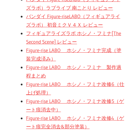
に
ズラボ）ラブライブ 南ことり レビュー
趣
バンダイ Figure-riseLABO（フィギュアライ
味
ズラボ） 初音ミクＶ４Ｘ レビュー
の
フィギュアライズラボ ホシノ・フミナ[The
プ
Second Scene] レビュー
ラ
Figure-rise LABO ホシノ・フミナ完成（塗
モ
装完成済み）
デ
Figure-rise LABO ホシノ・フミナ 製作過
ル
程まとめ
製
Figure-rise LABO ホシノ・フミナ改修6（仕
作
上げ処理）
や、
Figure-rise LABO ホシノ・フミナ改修5（ゲ
ホ
ート痕消去中）
ビ
Figure-rise LABO ホシノ・フミナ改修4（ゲ
ー
ート痕完全消去&部分塗装）