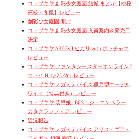
コトブキヤ 創彩少女庭園 結城 まどか【桃桜
高校・冬服】レビュー
創彩少女庭園 開封
コトブキヤ 創彩少女庭園 入荷案内＆発売日
決定
コトブキヤ ARTFX J ヒカリ with ポッチャマ
レビュー
コトブキヤ ファンタシースターオンライン2
マトイ Nidy-2D-Ver. レビュー
コトブキヤ メガミデバイス 猟兵型エーデル
ワイス（特典付き）レビュー
コトブキヤ 装甲娘 LBCS：ジ・エンペラー
カタクラソフィア レビュー
近況報告
コトブキヤ メガミデバイス アリス・ギア・
アイギス 相河 愛花 レビュー