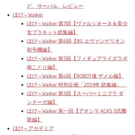
ど サーバル レビュー
ほび～Walker
ほび～Walker 第7回【ヴァルシオーネ＆美少
女プラキット総集編】
ほび～Walker 第6回【RG エヴァンゲリオン
初号機編】
ほび～Walker 第5回【フィギュアライズラボ
南ことり編】
ほび～Walker 第4回【ROBOT魂 ザメル編】
ほび～Walker 特別企画「2019年 総集編」
ほび～Walker 第3回【スーパーミニプラ ダ
ンクーガ編】
ほび～Walker 第一回【アオシマ ACKS 3式機
龍編】
ほび～アカデミア