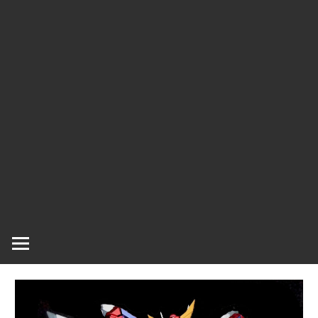
ラ
ラ
ク
タ
ー
ッ
モ
デ
シ
ル、
ス
ュ
ケ
ー
ル
モ
デ
ル
等、
主