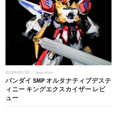
に
趣
味
の
プ
ラ
モ
デ
ル
2023年6月13日
boso-ichiro
製
バンダイ SMP オルタナティブデステ
作
ィニー キングエクスカイザー レビ
や、
ュー
ホ
ビ
ー