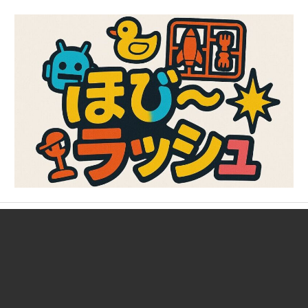
コ
ン
テ
ン
ツ
へ
ス
キ
ッ
プ
ガ
ほ
ン
プ
び
ラ、
キ
～
ャ