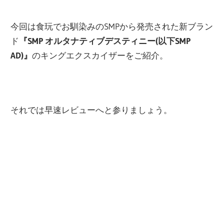
関
連
今回は食玩でお馴染みのSMPから発売された新ブラン
の
ド
『SMP オルタナティブデスティニー(以下SMP
レ
AD)』
のキングエクスカイザーをご紹介。
ビ
ュ
ー
を
それでは早速レビューへと参りましょう。
行
っ
て
い
ま
す。