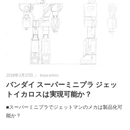
に
趣
味
の
プ
ラ
モ
デ
ル
2018年2月17日
boso-ichiro
製
バンダイ スーパーミニプラ ジェッ
作
トイカロスは実現可能か？
や、
■スーパーミニプラでジェットマンのメカは製品化可
ホ
能か？
ビ
ー