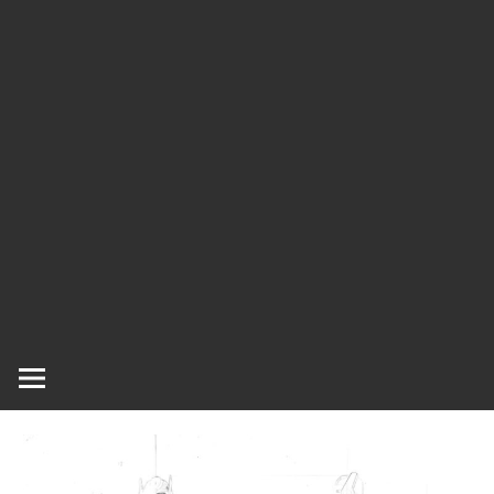
ラ
ラ
ク
タ
ー
ッ
モ
デ
シ
ル、
ス
ュ
ケ
ー
ル
モ
デ
ル
等、
主