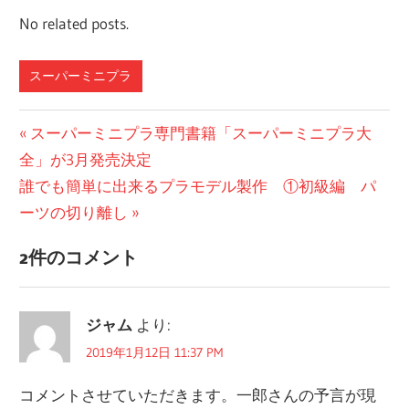
No related posts.
スーパーミニプラ
前
スーパーミニプラ専門書籍「スーパーミニプラ大
投
全」が3月発売決定
の
稿
次
誰でも簡単に出来るプラモデル製作 ①初級編 パ
投
の
ーツの切り離し
稿:
ナ
投
2件のコメント
ビ
稿:
ゲ
ジャム
より:
ー
2019年1月12日 11:37 PM
シ
コメントさせていただきます。一郎さんの予言が現
ョ