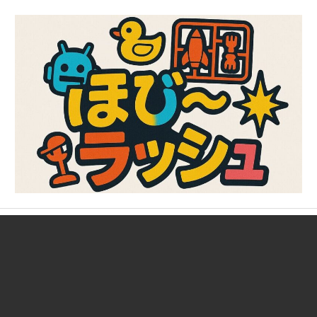
コ
ン
テ
ン
ツ
へ
ス
キ
ッ
プ
ガ
ほ
ン
プ
び
ラ、
キ
～
ャ