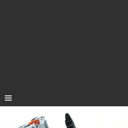
ラ
ラ
ク
タ
ー
ッ
モ
デ
シ
ル、
ス
ュ
ケ
ー
ル
モ
デ
ル
等、
主