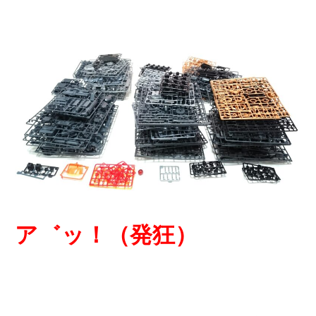
ア゛ッ！（発狂）