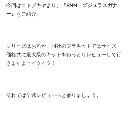
関
今回はコトブキヤより、
『HMM ゴジュラスガナ
連
ー』
をご紹介。
の
レ
ビ
シリーズはおろか、同社のプラキットではサイズ・
ュ
価格共に最大級のキットをねっとりレビューして行
ー
きますよーイクイク！
を
行
っ
て
それでは早速レビューへと参りましょう。
い
ま
す。