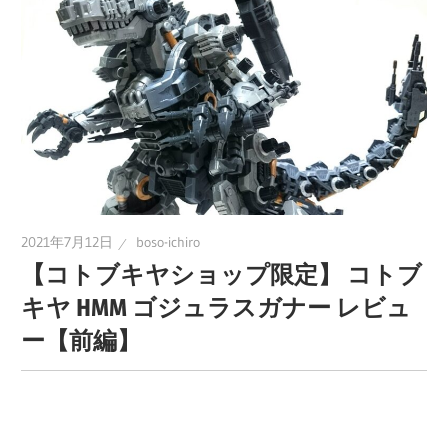
に
趣
味
の
プ
ラ
モ
デ
2021年7月12日
boso-ichiro
ル
【コトブキヤショップ限定】 コトブ
製
キヤ HMM ゴジュラスガナー レビュ
作
ー【前編】
や、
ホ
ビ
ー