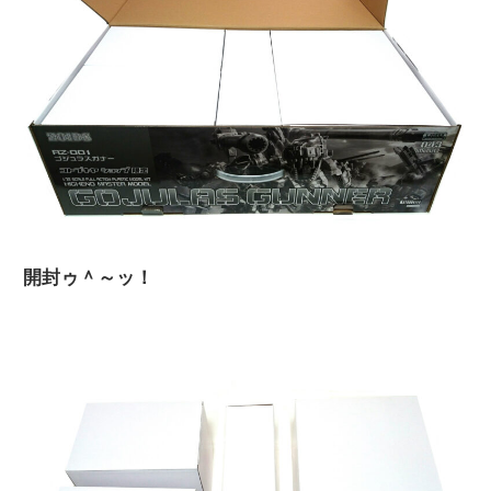
開封ゥ＾～ッ！