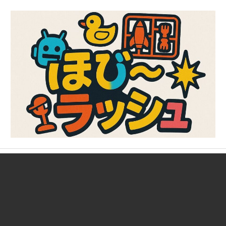
コ
ン
テ
ン
ツ
へ
ス
キ
ッ
プ
ガ
ほ
ン
プ
び
ラ、
キ
～
ャ