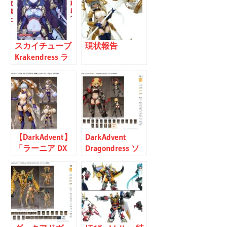
スカイチューブ
現状報告
Krakendress ラ
ーニア DXパーツ
セット レビュー
【DarkAdvent】
DarkAdvent
「ラーニア DX
Dragondress ソ
Ver.＆DXパーツ
フィア DX ver.1.1
セット」再販決
予約受付開始
定【あみあみ予
約開始】