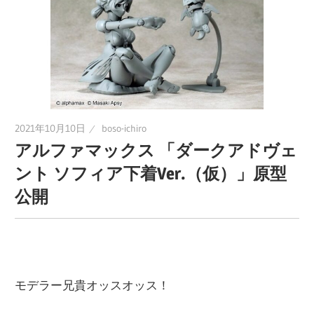
ラ
ラ
ク
タ
ー
ッ
モ
デ
シ
ル、
2021年10月10日
boso-ichiro
アルファマックス 「ダークアドヴェ
ス
ュ
ケ
ント ソフィア下着Ver.（仮）」原型
ー
公開
ル
モ
デ
ル
モデラー兄貴オッスオッス！
等、
主