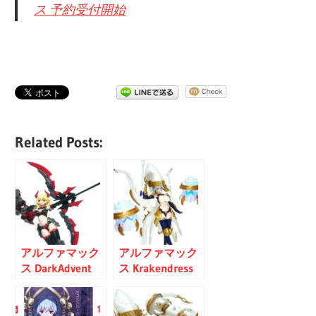
ス 予約受付開始
Related Posts:
アルファマック
アルファマック
ス DarkAdvent
ス Krakendress
Dragondress ソ
ラーニア（DX
フィア（特典付
Ver.） レビュー
き） レビュー