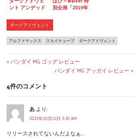
ダークアドヴェ
ほび～Walker 特
ント アンデッド
別企画「2019年
ドレス アイシス
総集編」
予約受付開始
ダークアドヴェント
アルファマックス
スカイチューブ
ダークアドヴェント
前
バンダイ MG ゴッグ レビュー
投
の
次
バンダイ MG アッガイ レビュー
稿
投
の
4件のコメント
稿:
投
ナ
稿:
ビ
あ
より:
ゲ
2021年10月11日 3:30 AM
ー
リリースされてないんだよなぁ…