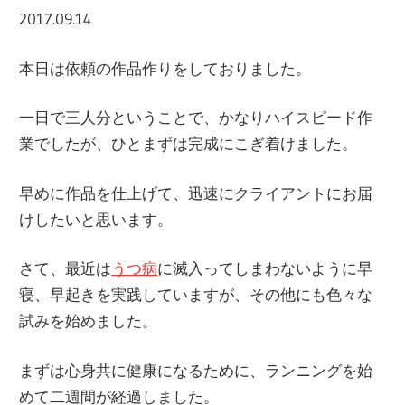
ラ
2017.09.14
ラ
ク
タ
本日は依頼の作品作りをしておりました。
ー
ッ
モ
一日で三人分ということで、かなりハイスピード作
デ
業でしたが、ひとまずは完成にこぎ着けました。
シ
ル、
ス
早めに作品を仕上げて、迅速にクライアントにお届
ュ
ケ
けしたいと思います。
ー
さて、最近は
うつ病
に滅入ってしまわないように早
ル
寝、早起きを実践していますが、その他にも色々な
モ
試みを始めました。
デ
ル
まずは心身共に健康になるために、ランニングを始
等、
めて二週間が経過しました。
主