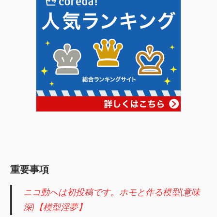
重要事項
ニコ動へは初投稿です。ホモと作る模型(意味
深)【模型淫夢】