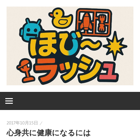
コ
ン
テ
ン
ツ
へ
ス
キ
ッ
プ
ガ
ほ
ン
プ
び
ラ、
2017年10月15日
キ
～
心身共に健康になるには
ャ