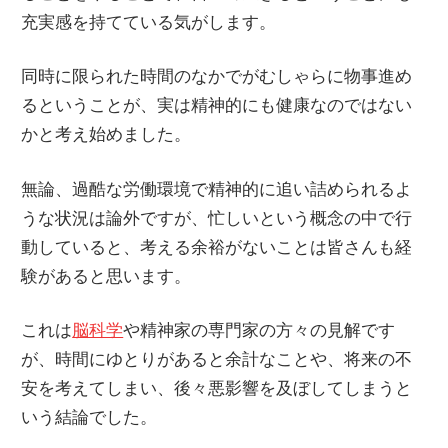
関
充実感を持てている気がします。
連
の
同時に限られた時間のなかでがむしゃらに物事進め
レ
るということが、実は精神的にも健康なのではない
ビ
かと考え始めました。
ュ
ー
無論、過酷な労働環境で精神的に追い詰められるよ
を
うな状況は論外ですが、忙しいという概念の中で行
行
動していると、考える余裕がないことは皆さんも経
っ
験があると思います。
て
これは
脳科学
や精神家の専門家の方々の見解です
い
が、時間にゆとりがあると余計なことや、将来の不
ま
安を考えてしまい、後々悪影響を及ぼしてしまうと
す。
いう結論でした。