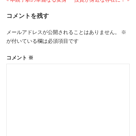
投
の
の
コメントを残す
稿
投
投
稿:
稿:
ナ
メールアドレスが公開されることはありません。
※
ビ
が付いている欄は必須項目です
ゲ
コメント
※
ー
シ
ョ
ン