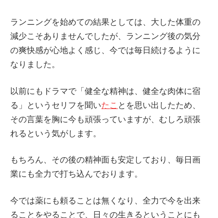
に
ランニングを始めての結果としては、大した体重の
趣
減少こそありませんでしたが、ランニング後の気分
味
の爽快感が心地よく感じ、今では毎日続けるように
の
なりました。
プ
ラ
以前にもドラマで「健全な精神は、健全な肉体に宿
モ
る」というセリフを聞い
たこ
とを思い出したため、
デ
その言葉を胸に今も頑張っていますが、むしろ頑張
ル
れるという気がします。
製
作
もちろん、その後の精神面も安定しており、毎日画
や、
業にも全力で打ち込んでおります。
ホ
ビ
今では薬にも頼ることは無くなり、全力で今を出来
ー
ることをやることで、日々の生きるということにも