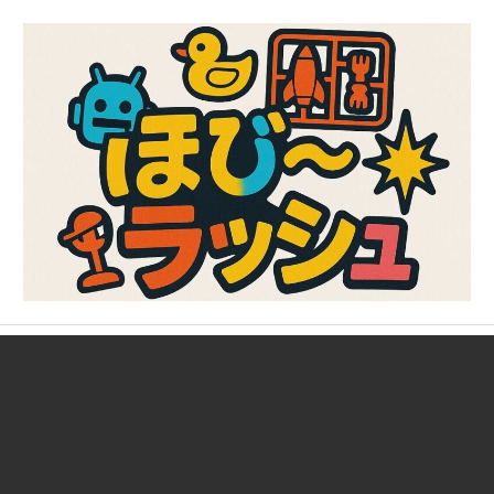
コ
ン
テ
ン
ツ
へ
ス
キ
ッ
プ
ガ
ほ
ン
プ
び
ラ、
キ
～
ャ