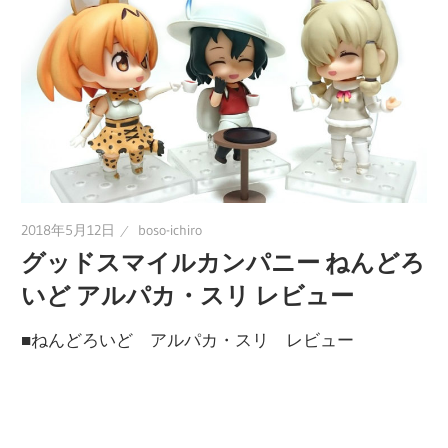
に
趣
味
の
プ
ラ
モ
デ
2018年5月12日
boso-ichiro
ル
グッドスマイルカンパニー ねんどろ
製
いど アルパカ・スリ レビュー
作
■ねんどろいど アルパカ・スリ レビュー
や、
ホ
ビ
ー