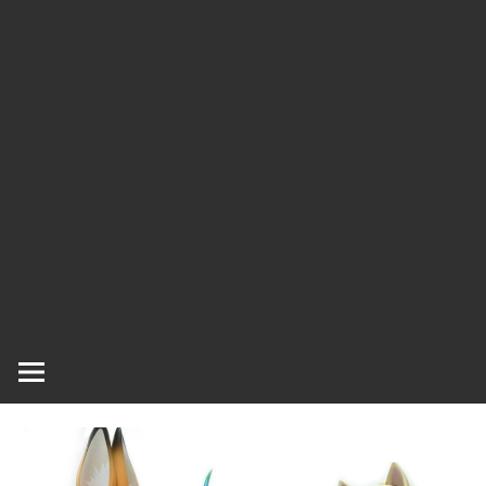
ラ
ラ
ク
タ
ー
ッ
モ
デ
シ
ル、
ス
ュ
ケ
ー
ル
モ
デ
ル
等、
主