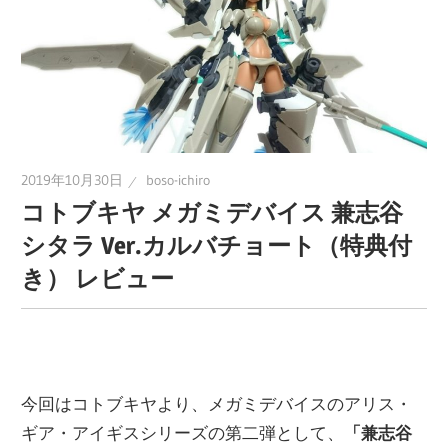
ラ
ラ
ク
タ
ー
ッ
モ
デ
シ
2019年10月30日
boso-ichiro
ル、
コトブキヤ メガミデバイス 兼志谷
ス
ュ
ケ
シタラ Ver.カルバチョート（特典付
ー
き） レビュー
ル
モ
デ
ル
今回はコトブキヤより、メガミデバイスのアリス・
等、
ギア・アイギスシリーズの第二弾として、
「
兼志谷
主