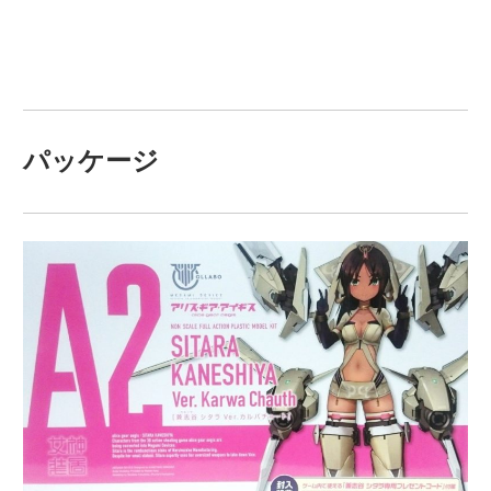
関
連
の
レ
ビ
パッケージ
ュ
ー
を
行
っ
て
い
ま
す。