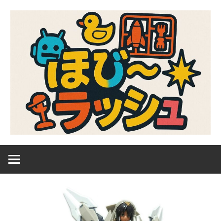
コ
ン
テ
ン
ツ
へ
ス
キ
ッ
プ
ガ
ほ
ン
プ
び
ラ、
キ
～
ャ