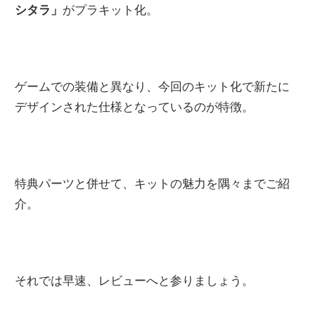
シタラ
」
がプラキット化。
に
趣
味
の
ゲームでの装備と異なり、今回のキット化で新たに
プ
デザインされた仕様となっているのが特徴。
ラ
モ
デ
ル
特典パーツと併せて、キットの魅力を隅々までご紹
製
介。
作
や、
ホ
それでは早速、レビューへと参りましょう。
ビ
ー