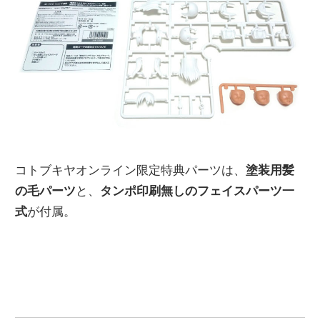
コトブキヤオンライン限定特典パーツは、
塗装用髪
の毛パーツ
と、
タンポ印刷無しのフェイスパーツ一
式
が付属。