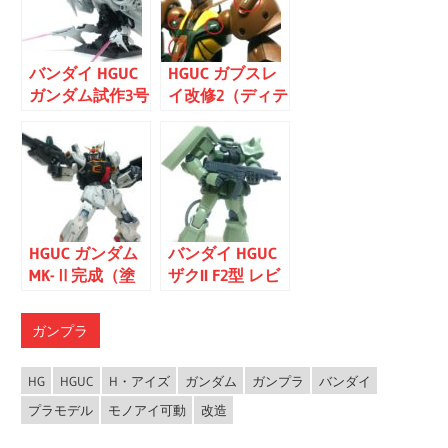
バンダイ HGUC
HGUC ガブスレ
ガンダム試作3号
イ改修2（ディテ
機 デンドロビウ
ールアップ）
ム レビュー【ア
クション編】
HGUC ガンダム
バンダイ HGUC
MK-Ⅱ完成（塗
ザクII F2型 レビ
装改修済み）
ュー
ガンプラ
HG
HGUC
H・アイズ
ガンダム
ガンプラ
バンダイ
プラモデル
モノアイ可動
改造