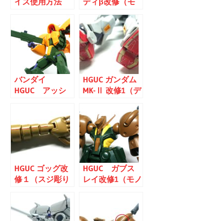
イズ使用方法
ディβ改修（モ
（応用編）
ノアイ可動化・
パーツ整形）
バンダイ
HGUC ガンダム
HGUC アッシ
MK-Ⅱ 改修1（デ
マー レビュー
ィテールアッ
プ）
HGUC ゴッグ改
HGUC ガブス
修１（スジ彫り
レイ改修1（モノ
追加・シャープ
アイ可動化・ス
化）
ジ彫り追加）