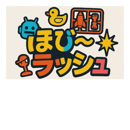
コ
ン
テ
ン
ツ
へ
ス
キ
ッ
プ
ガ
ほ
ン
プ
び
ラ、
キ
～
ャ