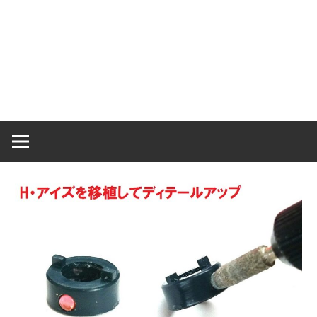
ラ
ラ
ク
タ
ー
ッ
モ
デ
シ
ル、
ス
ュ
ケ
ー
ル
モ
デ
ル
等、
主