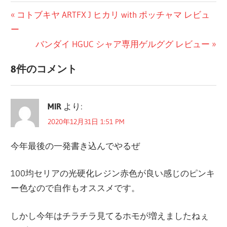
前
コトブキヤ ARTFX J ヒカリ with ポッチャマ レビュ
投
ー
の
稿
投
次
バンダイ HGUC シャア専用ゲルググ レビュー
稿:
の
ナ
8件のコメント
投
ビ
稿:
ゲ
MIR
より:
2020年12月31日 1:51 PM
ー
シ
今年最後の一発書き込んでやるぜ
ョ
100均セリアの光硬化レジン赤色が良い感じのピンキ
ン
ー色なので自作もオススメです。
しかし今年はチラチラ見てるホモが増えましたねぇ