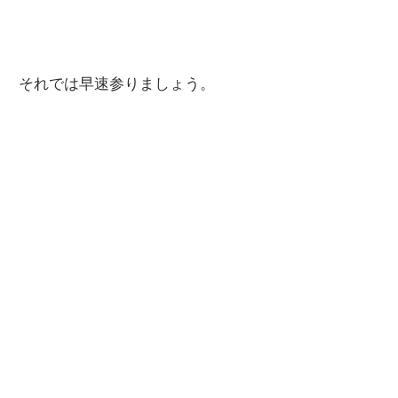
関
連
の
それでは早速参りましょう。
レ
ビ
ュ
ー
を
行
っ
て
い
ま
す。