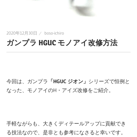
に
趣
味
2020年12月30日
boso-ichiro
の
ガンプラ HGUC モノアイ改修方法
プ
ラ
モ
デ
ル
今回は、ガンプラ
「HGUC ジオン」
シリーズで恒例と
製
なった、モノアイのH・アイズ改修をご紹介。
作
や、
ホ
ビ
手軽ながらも、大きくディテールアップに貢献でき
ー
る技法なので、是非とも参考になさると幸いです。