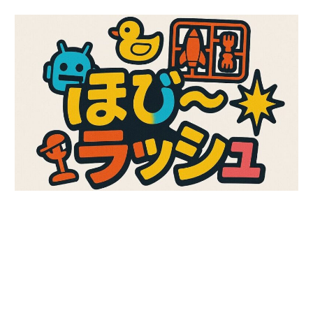
コ
ン
テ
ン
ツ
へ
ス
キ
ッ
プ
ガ
ほ
ン
プ
び
ラ、
キ
～
ャ