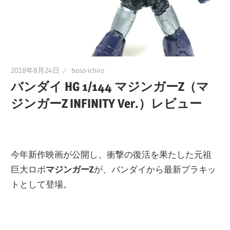
に
趣
味
の
2018年8月24日
boso-ichiro
プ
バンダイ HG 1/144 マジンガーZ（マ
ラ
ジンガーZ INFINITY Ver.）レビュー
モ
デ
ル
製
今年新作映画が公開し、衝撃の復活を果たした元祖
作
巨大ロボ
マジンガーZ
が、バンダイから最新プラキッ
や、
トとして登場。
ホ
ビ
ー