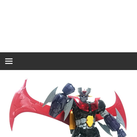
ラ
ラ
ク
タ
ー
ッ
モ
デ
シ
ル、
ス
ュ
ケ
ー
ル
モ
デ
ル
等、
主