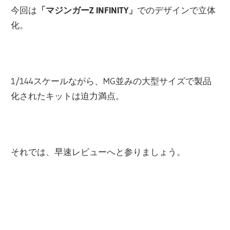
関
今回は
「マジンガーZ INFINITY」
でのデザインで立体
連
化。
の
レ
ビ
ュ
1/144スケールながら、MG並みの大型サイズで製品
ー
化されたキットは迫力満点。
を
行
っ
それでは、早速レビューへと参りましょう。
て
い
ま
す。