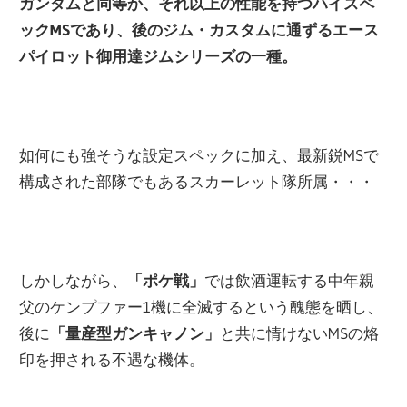
ガンダムと同等か、それ以上の性能を持つハイスペ
ックMSであり、後のジム・カスタムに通ずるエース
パイロット御用達ジムシリーズの一種。
如何にも強そうな設定スペックに加え、最新鋭MSで
構成された部隊でもあるスカーレット隊所属・・・
しかしながら、
「ポケ戦」
では飲酒運転する中年親
父のケンプファー1機に全滅するという醜態を晒し、
後に
「量産型ガンキャノン」
と共に情けないMSの烙
印を押される不遇な機体。