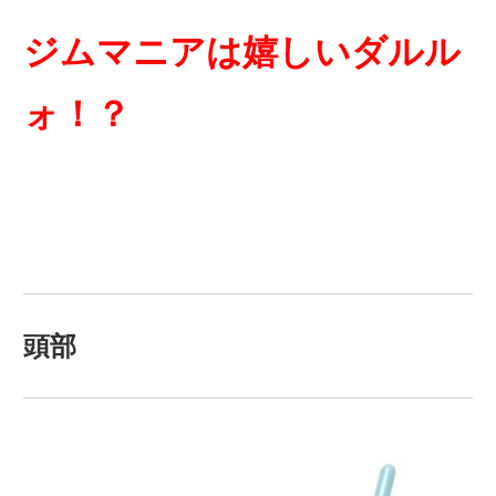
ジムマニアは嬉しいダルル
ォ！？
頭部