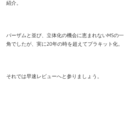
紹介。
関
連
の
レ
バーザムと並び、立体化の機会に恵まれないMSの一
ビ
角でしたが、実に20年の時を超えてプラキット化。
ュ
ー
を
行
それでは早速レビューへと参りましょう。
っ
て
い
ま
す。