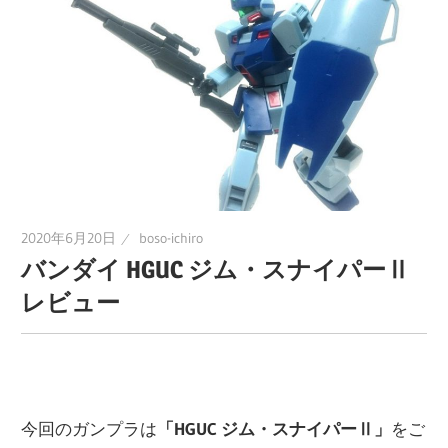
に
趣
味
の
プ
ラ
モ
デ
2020年6月20日
boso-ichiro
ル
バンダイ HGUC ジム・スナイパーⅡ
製
レビュー
作
や、
ホ
ビ
今回のガンプラは
「HGUC ジム・スナイパーⅡ」
をご
ー