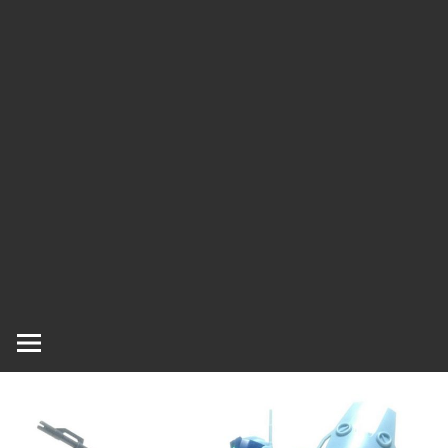
ラ
ラ
ク
タ
ー
ッ
モ
デ
シ
ル、
ス
ュ
ケ
ー
ル
モ
デ
ル
等、
主