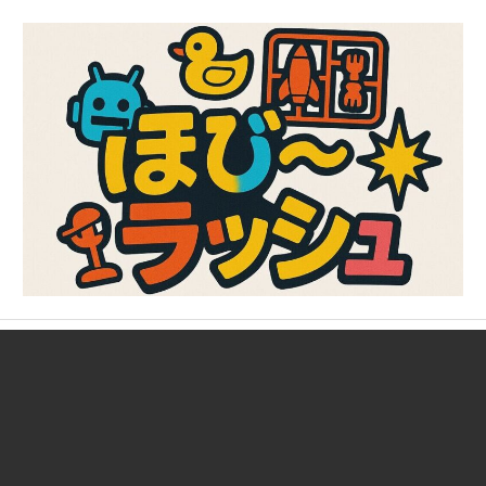
コ
ン
テ
ン
ツ
へ
ス
キ
ッ
プ
ガ
ほ
ン
プ
び
ラ、
キ
～
ャ