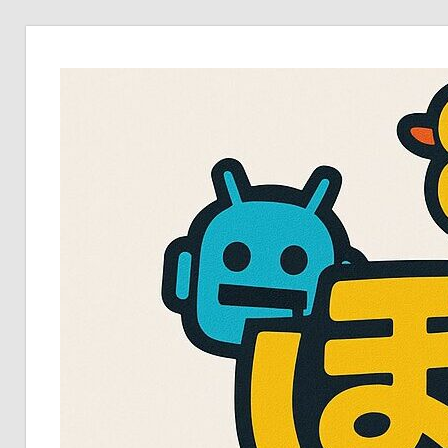
コ
ン
テ
ン
ツ
へ
ス
キ
ッ
プ