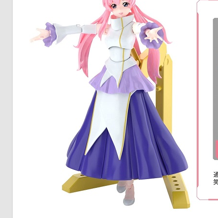
ク
タ
ー
モ
デ
ル、
ス
ケ
ー
ル
モ
デ
ル
等、
主