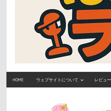
ガ
ン
HOME
ウェブサイトについて
レビュ
プ
ラ、
キ
ャ
ラ