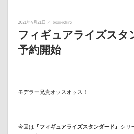
に
趣
味
2021年4月21日
boso-ichiro
の
フィギュアライズスタン
プ
ラ
予約開始
モ
デ
ル
製
作
モデラー兄貴オッスオッス！
や、
ホ
ビ
ー
今回は
『フィギュアライズスタンダード』
シリ
関