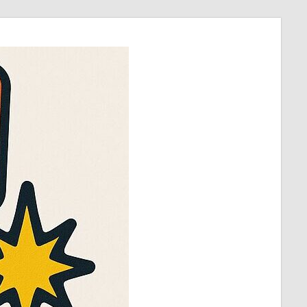
ほ
び
～
ラ
ッ