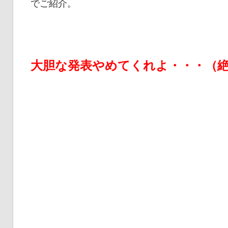
でご紹介。
連
の
レ
ビ
大胆な発表やめてくれよ・・・（
ュ
ー
を
行
っ
て
い
ま
す。