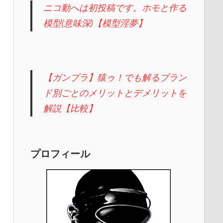
ニコ動へは初投稿です。ホモと作る
模型(意味深)【模型淫夢】
【ガンプラ】猿ゥ！でも解るブラン
ド別ごとのメリットとデメリットを
解説【比較】
プロフィール