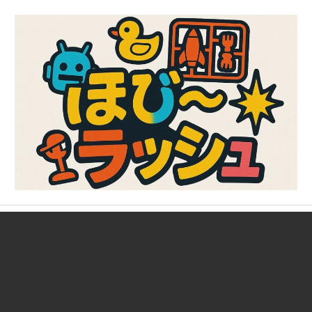
コ
ン
テ
ン
ツ
へ
ス
キ
ッ
プ
ガ
ほ
ン
プ
び
ラ、
キ
～
ャ