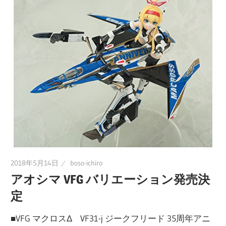
に
趣
味
の
プ
ラ
モ
デ
ル
製
作
2018年5月14日
boso-ichiro
や、
アオシマ VFG バリエーション発売決
ホ
定
ビ
ー
■VFG マクロスΔ VF31-j ジークフリード 35周年アニ