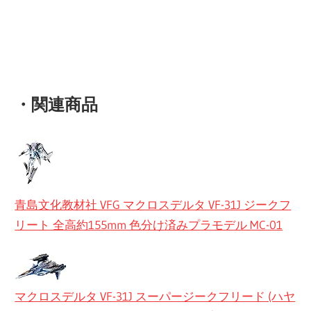
・関連商品
青島文化教材社 VFG マクロスデルタ VF-31J ジークフ
リート 全高約155mm 色分け済みプラモデル MC-01
マクロスデルタ VF-31J スーパージークフリード (ハヤ