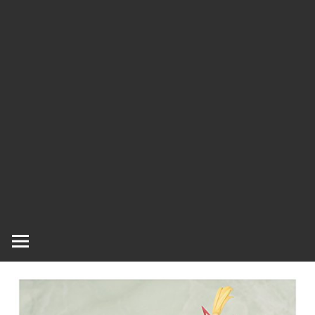
ラ
ラ
ク
タ
ー
ッ
モ
デ
シ
ル、
ス
ュ
ケ
ー
ル
モ
デ
ル
等、
主