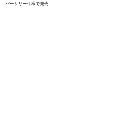
関
バーサリー仕様で発売
連
の
レ
ビ
ュ
ー
を
行
っ
て
い
ま
す。