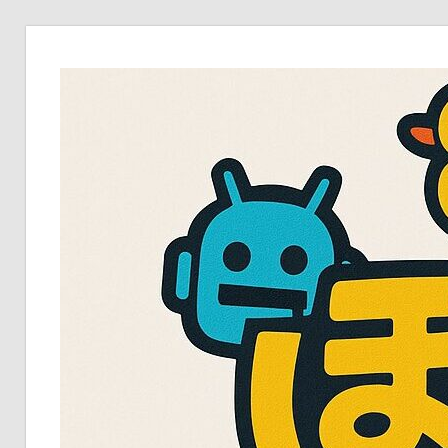
コ
ン
テ
ン
ツ
へ
ス
キ
ッ
プ