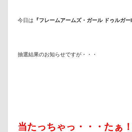
連
の
今日は
『フレームアームズ・ガール ドゥルガー
レ
ビ
ュ
ー
抽選結果のお知らせですが・・・
を
行
っ
て
い
ま
す。
当たっちゃっ・・・たぁ