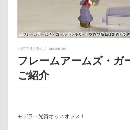
に
趣
味
の
プ
ラ
2021年3月3日
boso-ichiro
モ
フレームアームズ・ガー
デ
ル
ご紹介
製
作
や、
ホ
ビ
モデラー兄貴オッスオッス！
ー
関