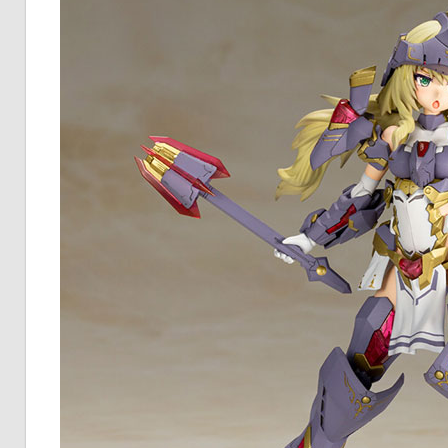
ク
タ
ー
モ
デ
ル、
ス
ケ
ー
ル
モ
デ
ル
等、
主