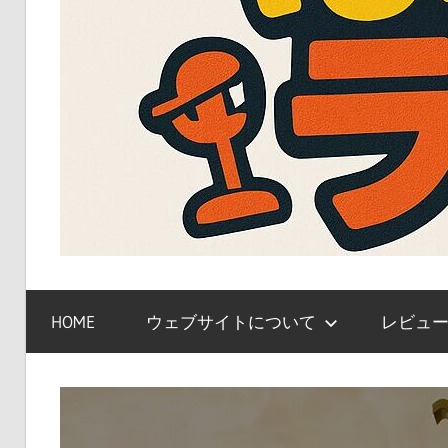
ガ
ン
HOME
ウェブサイトについて
レビュ
プ
ラ、
キ
ャ
ラ