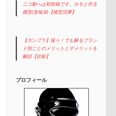
ニコ動へは初投稿です。ホモと作る
模型(意味深)【模型淫夢】
【ガンプラ】猿ゥ！でも解るブラン
ド別ごとのメリットとデメリットを
解説【比較】
プロフィール