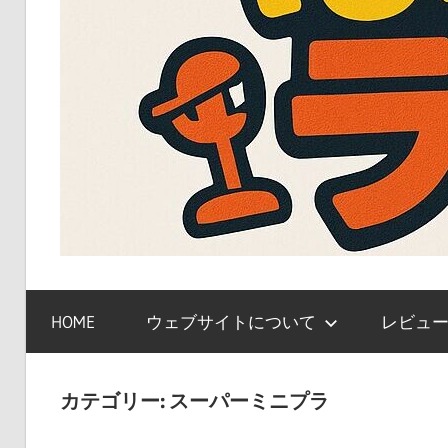
ガ
ン
HOME
ウェブサイトについて
レビュ
プ
ラ、
キ
カテゴリー:
スーパーミニプラ
ャ
ラ