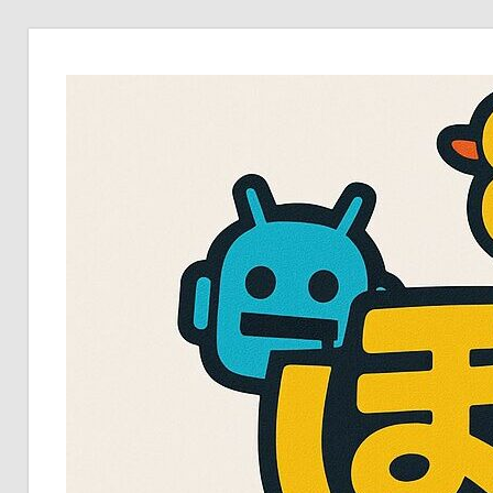
コ
ン
テ
ン
ツ
へ
ス
キ
ッ
プ