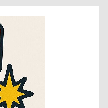
ほ
び
～
ラ
ッ