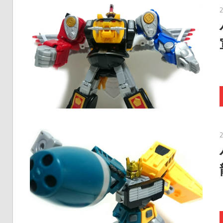
ク
タ
ー
モ
デ
ル、
ス
ケ
ー
ル
モ
デ
ル
等、
主