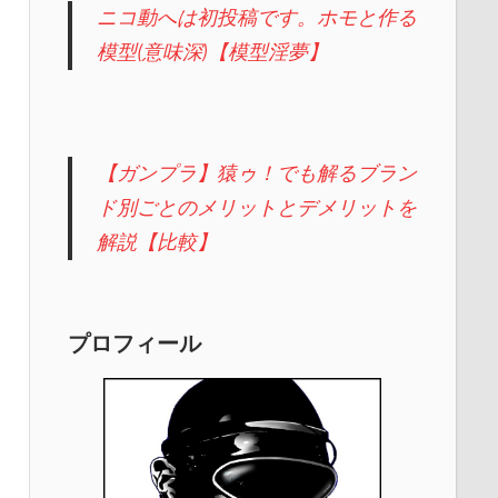
ニコ動へは初投稿です。ホモと作る
模型(意味深)【模型淫夢】
【ガンプラ】猿ゥ！でも解るブラン
ド別ごとのメリットとデメリットを
解説【比較】
プロフィール