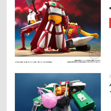
連
の
レ
ビ
ュ
ー
を
行
っ
て
い
ま
す。