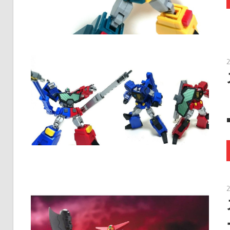
に
趣
味
の
プ
ラ
モ
デ
ル
製
作
や、
ホ
ビ
ー
関