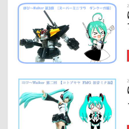
ク
タ
ー
モ
デ
ル、
ス
ケ
ー
ル
モ
デ
ル
等、
主