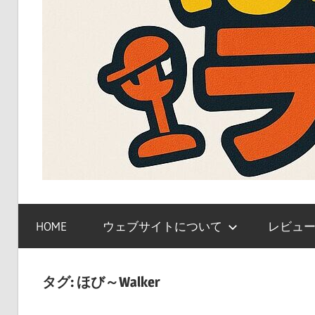
ガ
ン
HOME
ウェブサイトについて
レビュ
プ
ラ、
キ
タグ:
ほび～Walker
ャ
ラ