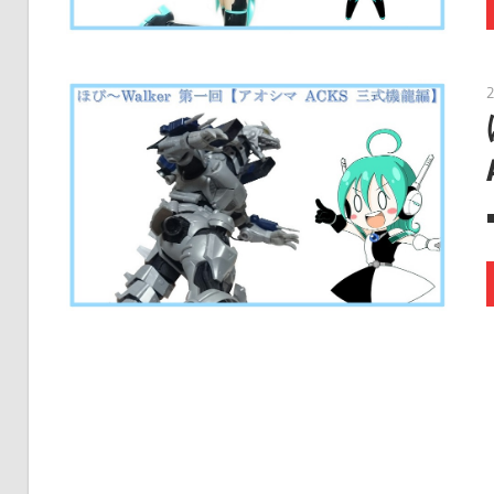
に
趣
味
の
プ
ラ
モ
デ
ル
製
作
や、
ホ
ビ
ー
関