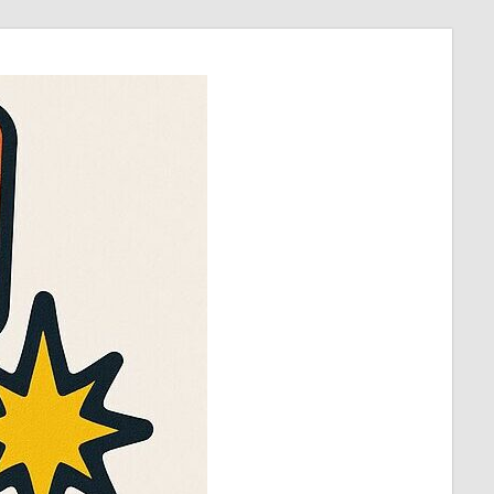
ほ
び
～
ラ
ッ