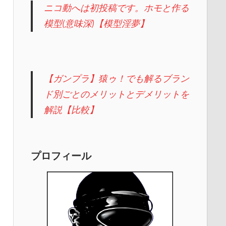
ニコ動へは初投稿です。ホモと作る
模型(意味深)【模型淫夢】
【ガンプラ】猿ゥ！でも解るブラン
ド別ごとのメリットとデメリットを
解説【比較】
プロフィール