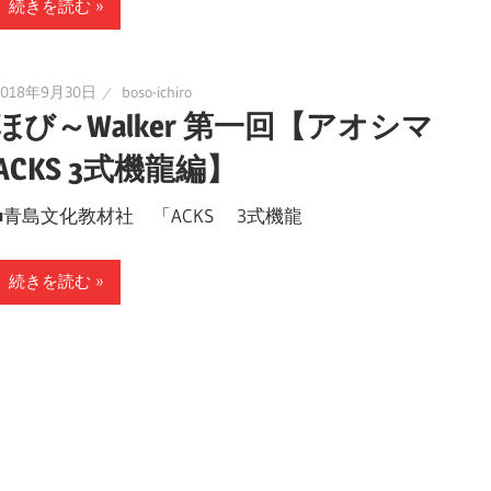
続きを読む
2018年9月30日
boso-ichiro
ほび～Walker 第一回【アオシマ
ACKS 3式機龍編】
■青島文化教材社 「ACKS 3式機龍
続きを読む