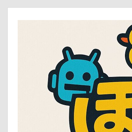
コ
ン
テ
ン
ツ
へ
ス
キ
ッ
プ