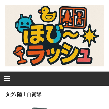
コ
ン
テ
ン
ツ
へ
ス
キ
ッ
プ
ガ
ほ
ン
プ
び
ラ、
タグ:
陸上自衛隊
キ
～
ャ