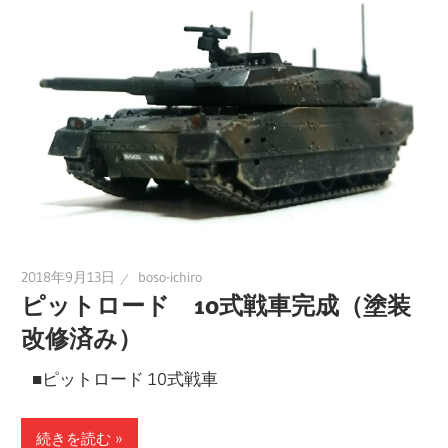
に
趣
味
の
プ
ラ
モ
デ
ル
2018年9月13日
boso-ichiro
製
ピットロード 10式戦車完成（塗装
作
改修済み）
や、
ホ
■ピットロード 10式戦車
ビ
ー
続きを読む