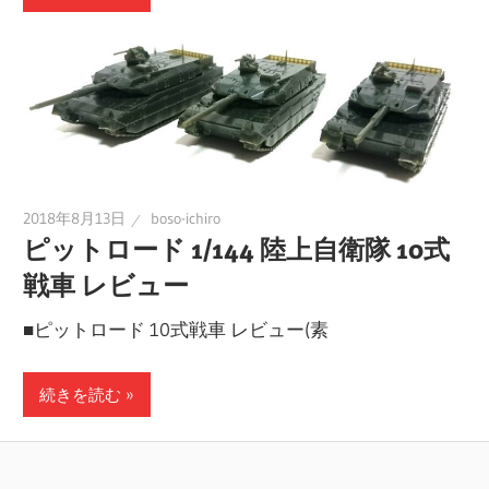
関
連
の
レ
ビ
ュ
ー
2018年8月13日
boso-ichiro
を
ピットロード 1/144 陸上自衛隊 10式
行
戦車 レビュー
っ
■ピットロード 10式戦車 レビュー(素
て
い
ま
続きを読む
す。