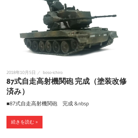
ラ
ラ
ク
タ
ー
ッ
モ
デ
シ
ル、
ス
ュ
2018年10月5日
boso-ichiro
ケ
87式自走高射機関砲 完成（塗装改修
ー
済み）
ル
モ
■87式自走高射機関砲 完成 &nbsp
デ
ル
続きを読む
等、
主