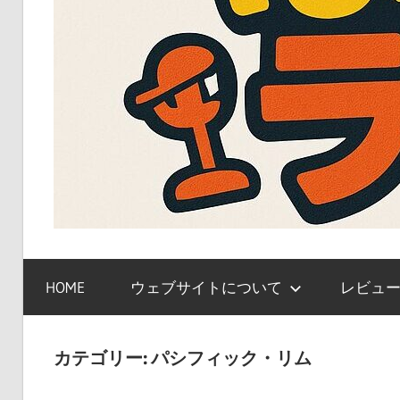
ガ
ン
HOME
ウェブサイトについて
レビュ
プ
ラ、
キ
カテゴリー:
パシフィック・リム
ャ
ラ