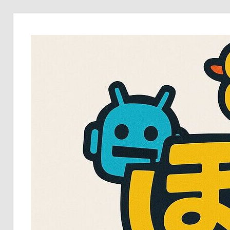
コ
ン
テ
ン
ツ
へ
ス
キ
ッ
プ