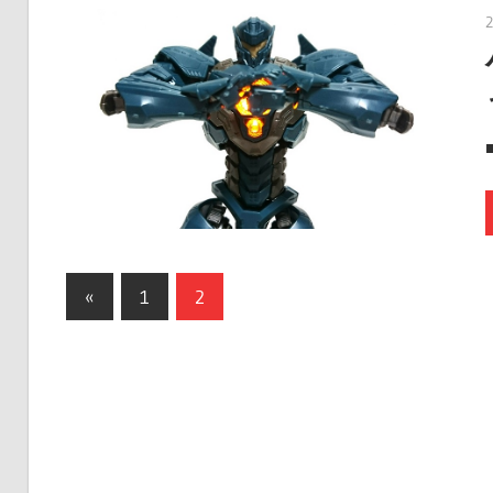
ク
タ
ー
モ
デ
ル、
ス
ケ
ー
«
前
1
2
ル
投
の
モ
稿
記
デ
事
の
ル
等、
ペ
主
ー