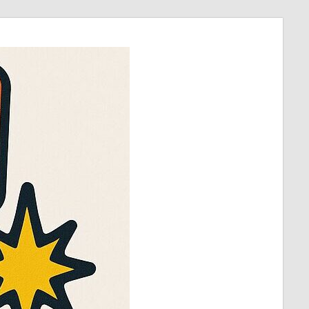
ほ
び
～
ラ
ッ