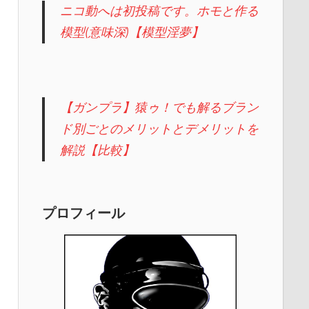
ニコ動へは初投稿です。ホモと作る
模型(意味深)【模型淫夢】
【ガンプラ】猿ゥ！でも解るブラン
ド別ごとのメリットとデメリットを
解説【比較】
プロフィール