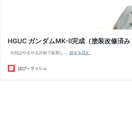
HGUC ガンダムMK-Ⅱ完成（塗装改修済み
HGUC
今回はやるやる詐欺で延期し …
続きを読む
ガ
ン
ほび～ラッシュ
ダ
ム
MK-
Ⅱ
完
成
（塗
装
改
修