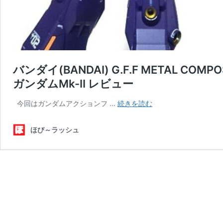
バンダイ(BANDAI) G.F.F METAL COMP
ガンダムMk-II レビュー
バ
今回はガンダムアクションフ …
続きを読む
ン
ダ
ほび～ラッシュ
イ
(BANDAI)
G.F.F
METAL
COMPOSITE
MRX-
010
1/144
ス