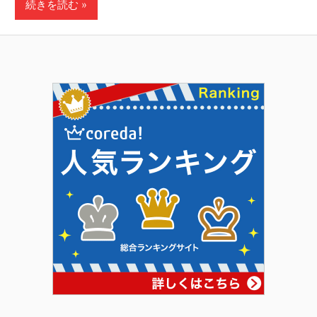
続きを読む
に
趣
味
の
プ
ラ
モ
デ
ル
製
作
や、
ホ
ビ
ー