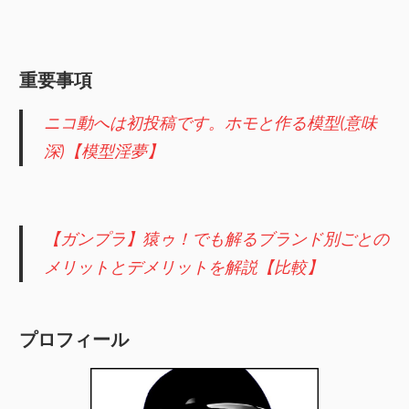
関
連
の
重要事項
レ
ビ
ニコ動へは初投稿です。ホモと作る模型(意味
ュ
深)【模型淫夢】
ー
を
行
【ガンプラ】猿ゥ！でも解るブランド別ごとの
っ
メリットとデメリットを解説【比較】
て
い
ま
プロフィール
す。