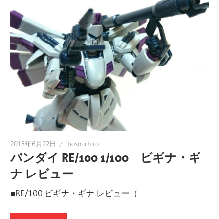
ラ
ラ
ク
タ
ー
ッ
モ
デ
シ
ル、
ス
ュ
ケ
ー
2018年6月22日
boso-ichiro
ル
バンダイ RE/100 1/100 ビギナ・ギ
モ
ナ レビュー
デ
ル
■RE/100 ビギナ・ギナ レビュー（
等、
主