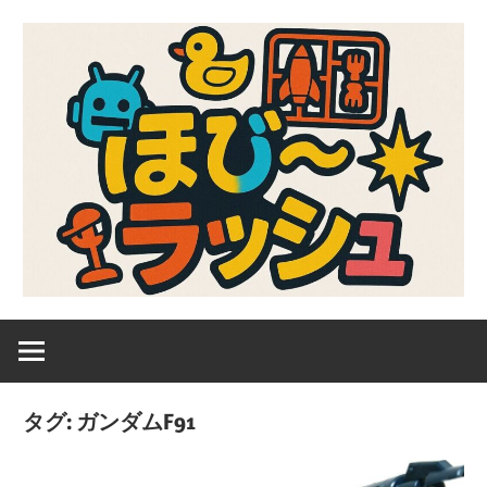
コ
ン
テ
ン
ツ
へ
ス
キ
ッ
プ
ガ
ほ
ン
プ
び
ラ、
タグ:
ガンダムF91
キ
～
ャ